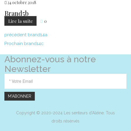
24
octobre
2018
Brand5b
Lire la suite
0
Navigation
Post
précédent
brand14a
de
précédent
Prochain
Prochain
brand14c
l’article
article
Abonnez-vous à notre
Newsletter
Copyright © 2020-2024 Les senteurs d'Aléïne. Tous
droits résérvés