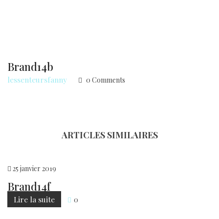
Brand14b
lessenteursfanny
0 Comments
ARTICLES SIMILAIRES
25
janvier
2019
Brand14f
Lire la suite
0