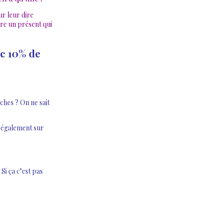
ur leur dire
re un présent qui
ec 10% de
ches ? On ne sait
e également sur
Si ça c’est pas