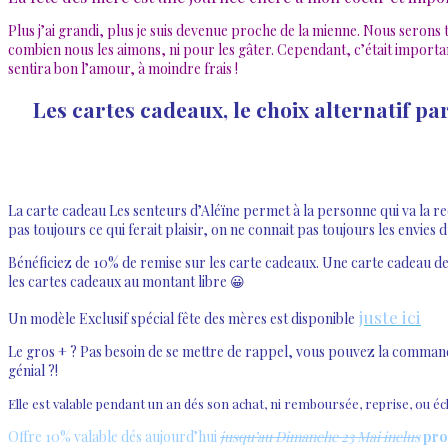
Plus j’ai grandi, plus je suis devenue proche de la mienne. Nous serons
combien nous les aimons, ni pour les gâter. Cependant, c’était import
sentira bon l’amour, à moindre frais !
Les cartes cadeaux, le choix alternatif pa
La carte cadeau Les senteurs d’Aléïne permet à la personne qui va la re
pas toujours ce qui ferait plaisir, on ne connait pas toujours les envies
Bénéficiez de 10% de remise sur les carte cadeaux. Une carte cadeau de 
les cartes cadeaux au montant libre 😀
juste ici
Un modèle Exclusif spécial fête des mères est disponible
Le gros + ? Pas besoin de se mettre de rappel, vous pouvez la commander 
génial ?!
Elle est valable pendant un an dés son achat, ni remboursée, reprise, ou é
Offre 10% valable dés aujourd’hui
jusqu’au Dimanche 23 Mai inclus
pro