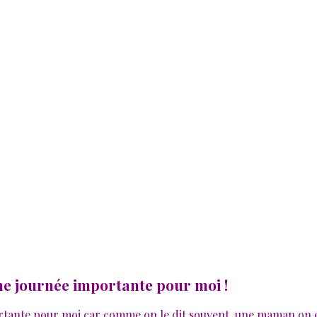
ne journée importante pour moi !
ortante pour moi car comme on le dit souvent, une maman on e