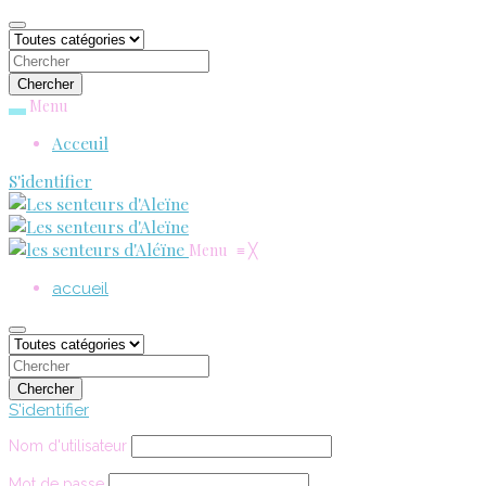
Menu
Acceuil
S'identifier
Menu
≡
╳
accueil
S'identifier
Nom d'utilisateur
Mot de passe