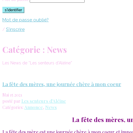
Mot de passe oublié?
S'inscrire
/
Catégorie :
News
Les News de “Les senteurs d’Aléïne”
La fête des mères, une journée chère à mon coeur
Mai
15
2021
Les senteurs d'Aléïne
posté par
Annonce
News
Catégories:
,
La fête des mères, u
La fête des mère est une journée chère à mon coeur et imp